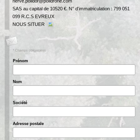
herve.polidor@polidrone.com
SAS au capital de 10520 €. N° d'immatriculation : 799 051
099 R.C.S EVREUX
NOUS SITUER
* Champs obligatoires
Prénom
Nom
Société
Adresse postale